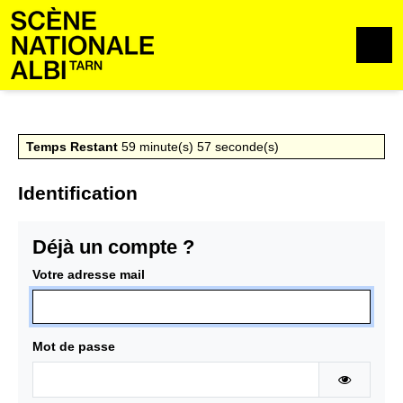
Aller au contenu
Aller au pied de page
M
Temps Restant
59
minute(s)
57
seconde(s)
Identification
Déjà un compte ?
Votre adresse mail
Mot de passe
AFFICHE