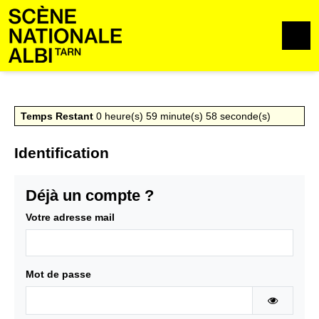
Aller au contenu
Aller au pied de page
M
Temps Restant
0
heure(s)
59
minute(s)
58
seconde(s)
Identification
Déjà un compte ?
Votre adresse mail
Mot de passe
AFFICHE