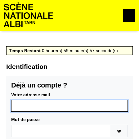
Aller au contenu
Aller au pied de page
M
Temps Restant
0
heure(s)
59
minute(s)
57
seconde(s)
Identification
Déjà un compte ?
Votre adresse mail
Mot de passe
AFFICHE