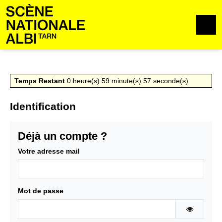
Aller au contenu
Aller au pied de page
M
Temps Restant
0
heure(s)
59
minute(s)
57
seconde(s)
Identification
Déjà un compte ?
Votre adresse mail
Mot de passe
AFFICHE