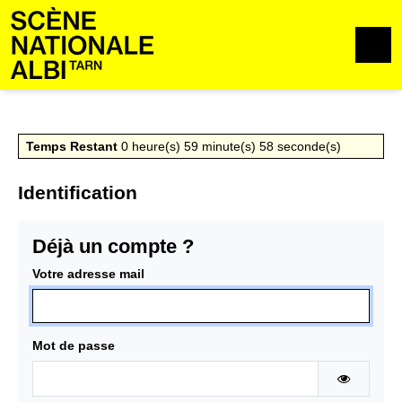
Aller au contenu
Aller au pied de page
M
Temps Restant
0
heure(s)
59
minute(s)
58
seconde(s)
Identification
Déjà un compte ?
Votre adresse mail
Mot de passe
AFFICHE